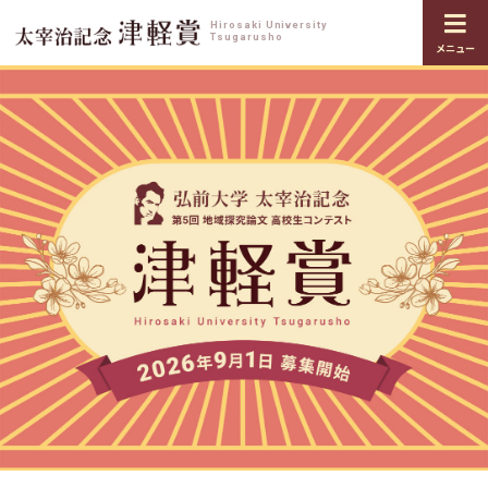
Hirosaki University
Tsugarusho
メニュー